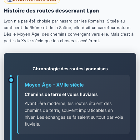
Histoire des routes desservant Lyon
Lyon n'a pas été choisie par hasard par les Romains. Située au
confluent du Rhône et de la Saône, elle était un carrefour naturel.
Dès le Moyen Âge, des chemins convergent vers elle. Mais c'est à
partir du XVIIe siècle que les choses s'accélèrent.
Chronologie des routes lyonnaises
Moyen Âge - XVIIe siècle
Chemins de terre et voies fluviales
Avant l'ère moderne, les routes étaient des
chemins de terre, souvent impraticables en
hiver. Les échanges se faisaient surtout par voie
fluviale.