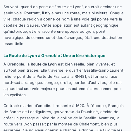
Souvent, quand on parle de "route de Lyon", on croit deviner une
seule voie. Pourtant, il n'y a pas une route, mais plusieurs. Chaque
ville, chaque région a donné ce nom à une voie qui pointe vers la
capitale des Gaules. Cette appellation est autant géographique
qu'historique, et elle raconte une époque où Lyon, point
névralgique du commerce et des échanges, était une destination
essentielle.
La Route de Lyon à Grenoble : Une artère historique
À Grenoble, la
Route de Lyon
est bien réelle, bien vivante, et
surtout bien tracée. Elle traverse le quartier Bastille-Saint-Laurent,
relie le pont de la Porte de France à la RN481, et forme un axe
nord-sud stratégique. Longue, droite, bordée d'activités, elle est
aujourd'hui une voie majeure pour les automobilistes comme pour
les cyclistes.
Ce tracé n'a rien d'anodin. Il remonte à 1620. À l'époque, François
de Bonne de Lesdiguières, gouverneur du Dauphiné, décide de
créer un passage au pied de la colline de la Bastille. Avant ça, la
route vers Lyon passait par la montée de Chalemont, bien plus
escarpée. Ce nouveau chemin a changé la donne : il a fluidifié les