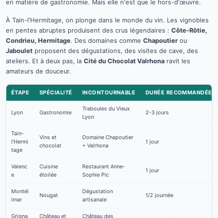
en matière de gastronomie. Mais elle n'est que le hors-d'œuvre.
À Tain-l'Hermitage, on plonge dans le monde du vin. Les vignobles
en pentes abruptes produisent des crus légendaires :
Côte-Rôtie,
Condrieu, Hermitage
. Des domaines comme
Chapoutier
ou
Jaboulet
proposent des dégustations, des visites de cave, des
ateliers. Et à deux pas, la
Cité du Chocolat Valrhona
ravit les
amateurs de douceur.
ÉTAPE
SPÉCIALITÉ
INCONTOURNABLE
DURÉE RECOMMANDÉE
Traboules du Vieux
Lyon
Gastronomie
2-3 jours
Lyon
Tain-
Vins et
Domaine Chapoutier
l'Hermi
1 jour
chocolat
+ Valrhona
tage
Valenc
Cuisine
Restaurant Anne-
1 jour
e
étoilée
Sophie Pic
Montél
Dégustation
Nougat
1/2 journée
imar
artisanale
Grigna
Château et
Château des