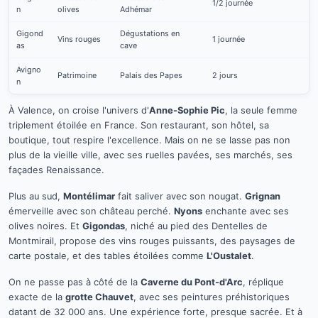
1/2 journée
n
olives
Adhémar
Gigond
Dégustations en
Vins rouges
1 journée
as
cave
Avigno
Patrimoine
Palais des Papes
2 jours
n
À Valence, on croise l'univers d'
Anne-Sophie Pic
, la seule femme
triplement étoilée en France. Son restaurant, son hôtel, sa
boutique, tout respire l'excellence. Mais on ne se lasse pas non
plus de la vieille ville, avec ses ruelles pavées, ses marchés, ses
façades Renaissance.
Plus au sud,
Montélimar
fait saliver avec son nougat.
Grignan
émerveille avec son château perché.
Nyons
enchante avec ses
olives noires. Et
Gigondas
, niché au pied des Dentelles de
Montmirail, propose des vins rouges puissants, des paysages de
carte postale, et des tables étoilées comme
L'Oustalet
.
On ne passe pas à côté de la
Caverne du Pont-d'Arc
, réplique
exacte de la
grotte Chauvet
, avec ses peintures préhistoriques
datant de 32 000 ans. Une expérience forte, presque sacrée. Et à