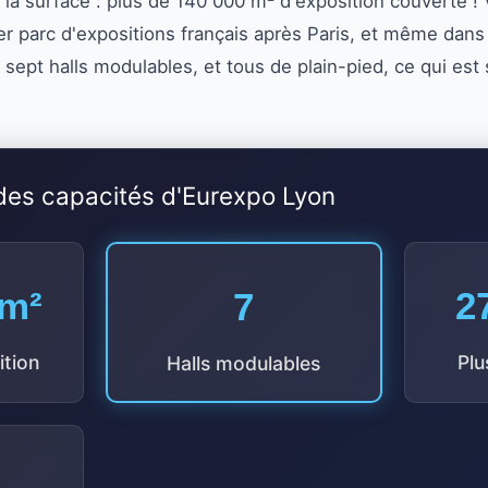
la surface : plus de 140 000 m² d'exposition couverte ! 
 parc d'expositions français après Paris, et même dans
 sept halls modulables, et tous de plain-pied, ce qui est
es capacités d'Eurexpo Lyon
 m²
2
7
ition
Plu
Halls modulables