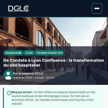
URBANISME
LYON
TRANSFORMATION
De Condate à Lyon Confluence : la transformation
du site hospitalier
Par le blogueur DCLC
Publié en 2026 • Lecture : 18 min
Blog personnel :
Ce récit reflète une analyse urbaine basée sur des
sources publiques et des témoignages locaux. Ce n'est pas un
document officiel. Les données économiques sont fournies à titre
indicatif.