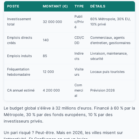
POSTE
MONTANT (€)
TYPE
DÉTAILS
Publi
Investissement
60% Métropole, 30% EU,
32 000 000
c/Priv
total
10% privé
é
Emplois directs
CDI/C
Commerciaux, agents
140
créés
DD
d'entretien, gestionnaires
Indire
Livraison, maintenance,
Emplois induits
85
cts
sécurité
Fréquentation
Visite
12 000
Locaux puis touristes
hebdomadaire
urs
Com
CA annuel estimé
4 200 000
merci
Prévision 2026
al
Le budget global s'élève à 32 millions d'euros. Financé à 60 % par la
Métropole, 30 % par des fonds européens, 10 % par des
investisseurs privés.
Un pari risqué ? Peut-être. Mais en 2026, les villes misent sur