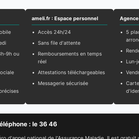
ameli.fr : Espace personnel
Agence
obile
Accès 24h/24
5 pla
arron
edi
Sans file d'attente
Rende
 8h-9h ou
Remboursements en temps
réel
Lun-j
ociale
Attestations téléchargeables
Vendr
Messagerie sécurisée
Carte
précises
d'ide
téléphone : le 36 46
o d'appel national de l'Assurance Maladie. Il est gratuit