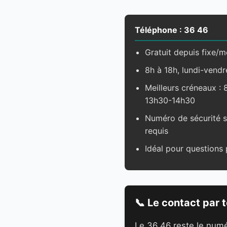
Téléphone : 36 46
Gratuit depuis fixe/m
8h à 18h, lundi-vendr
Meilleurs créneaux :
13h30-14h30
Numéro de sécurité s
requis
Idéal pour questions 
📞 Le contact par 
Le 36 46 reste le numér