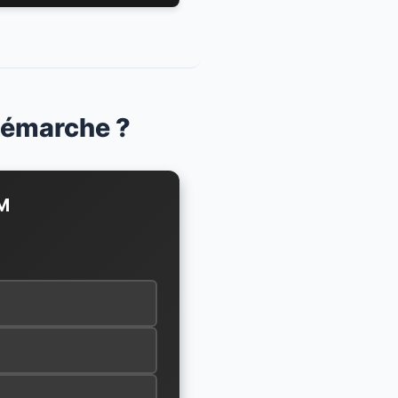
 démarche ?
AM