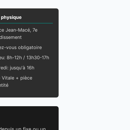
 physique
ce Jean-Macé, 7e
dissement
z-vous obligatoire
eu: 8h-12h / 13h30-17h
edi: jusqu'à 16h
 Vitale + pièce
ntité
 depuis un fixe ou un