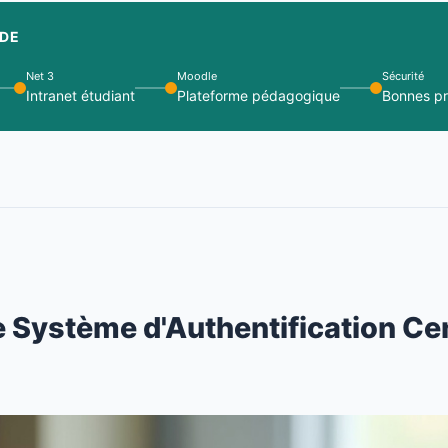
IDE
Net 3
Moodle
Sécurité
Intranet étudiant
Plateforme pédagogique
Bonnes pr
 Système d'Authentification Cen